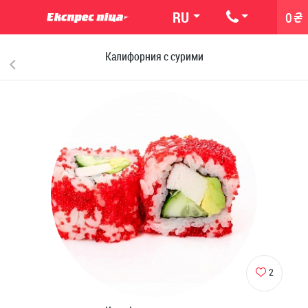
RU
0
H
Калифорния с сурими
2